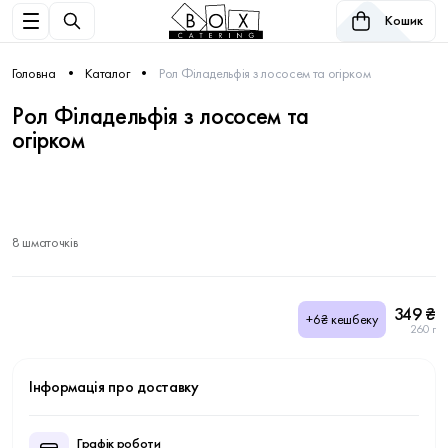
Кошик
Головна
Каталог
Рол Філадельфія з лососем та огірком
Рол Філадельфія з лососем та
огірком
8 шматочків
349 ₴
+6₴ кешбеку
260 г
Інформація про доставку
Графік роботи