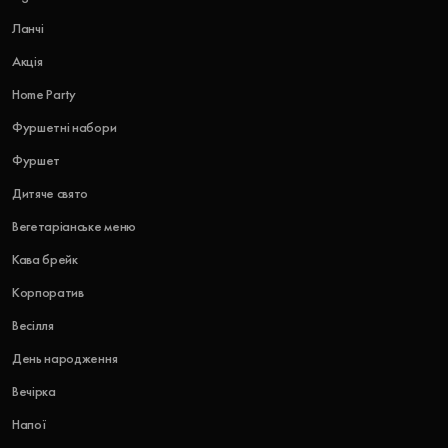
Ланчі
Акція
Home Party
Фуршетні набори
Фуршет
Дитяче свято
Вегетаріанське меню
Кава брейк
Корпоратив
Весілля
День народження
Вечірка
Напої