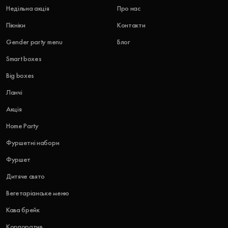
Недільна акція
Про нас
Пікніки
Контакти
Gender party menu
Блог
Smart boxes
Big boxes
Ланчі
Акція
Home Party
Фуршетні набори
Фуршет
Дитяче свято
Вегетаріанське меню
Кава брейк
Корпоратив