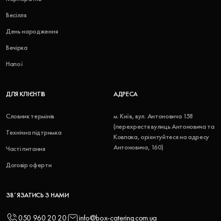
Весілля
День народження
Вечірка
Напої
ДЛЯ КЛІЄНТІВ
АДРЕСА
Словник термінів
м. Київ, вул. Антоновича 158
(перехрестя вулиць Антоновича та
Технічна підтримка
Ковпака, орієнтуйтеся на адресу
Антоновича, 160)
Часті питання
Договір оферти
ЗВʼЯЗАТИСЬ З НАМИ
050 960 20 20
info@box-catering.com.ua