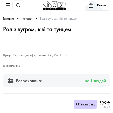
Кошик
Головна
Каталог
Рол з вугром, ківі та тунцем
Рол з вугром, ківі та тунцем
Вугор, Сир філадельфія, Тунець, Ківі, Рис, Норі
8 шматочків
Розраховано:
на 1 людей
599 ₴
+11₴ кешбеку
350 г