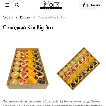
Кошик
Головна
Каталог
Солодкий Кіш Big Box
Солодкий Кіш Big Box
Пориньте у світ ніжних смаків із Солодкий Кіш Box – вишуканою добіркою
солодких кішів, що поєднують витончену текстуру, натуральні інгредієнти та