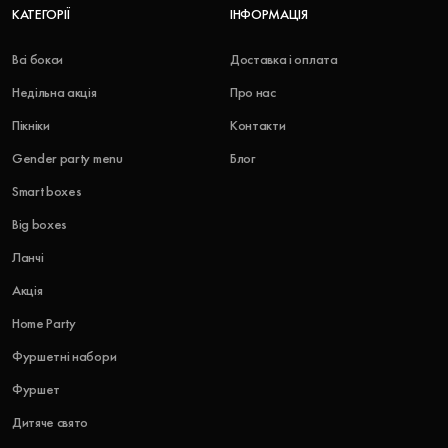
КАТЕГОРІЇ
ІНФОРМАЦІЯ
Всі бокси
Доставка і оплата
Недільна акція
Про нас
Пікніки
Контакти
Gender party menu
Блог
Smart boxes
Big boxes
Ланчі
Акція
Home Party
Фуршетні набори
Фуршет
Дитяче свято