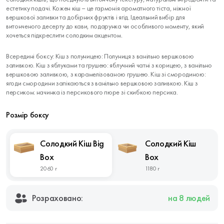
естетику подачі. Кожен кіш – це гармонія ароматного тіста, ніжної
вершкової заливки та добірних фруктів і ягід. Ідеальний вибір для
витонченого десерту до кави, подарунка чи особливого моменту, який
хочеться підкреслити солодким акцентом.
Всередині боксу: Кіш з полуницею: Полуниця з ванільно вершковою
заливкою. Кіш з яблуками та грушею: яблучний чатні з корицею, з ванільно
вершковою заливкою, з карамелізованою грушею. Кіш зі смородиною:
ягоди смородини запікаються з ванільно вершковою заливкою. Кіш з
персиком: начинка із персикового пюре зі скибкою персика.
Розмір боксу
Солодкий Кіш Big
Солодкий Кіш
Box
Box
2060 г
1180 г
Розраховано:
на 8 людей