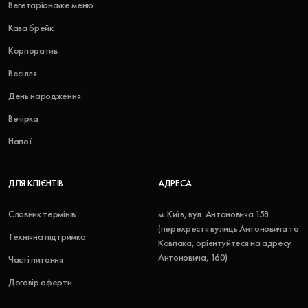
Вегетаріанське меню
Кава брейк
Корпоратив
Весілля
День народження
Вечірка
Напої
ДЛЯ КЛІЄНТІВ
АДРЕСА
Словник термінів
м. Київ, вул. Антоновича 158
(перехрестя вулиць Антоновича та
Технічна підтримка
Ковпака, орієнтуйтеся на адресу
Антоновича, 160)
Часті питання
Договір оферти