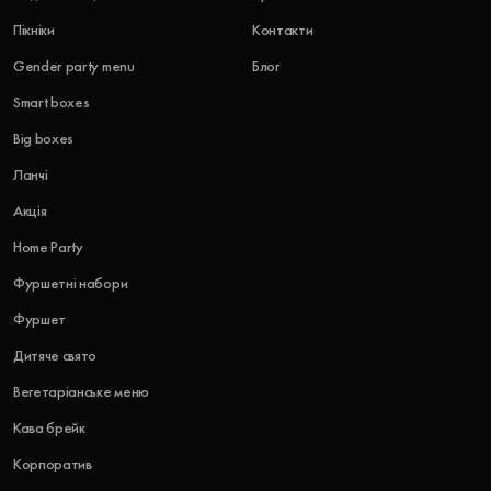
Пікніки
Контакти
Gender party menu
Блог
Smart boxes
Big boxes
Ланчі
Акція
Home Party
Фуршетні набори
Фуршет
Дитяче свято
Вегетаріанське меню
Кава брейк
Корпоратив