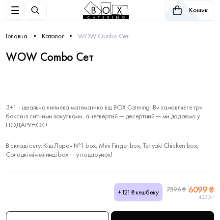
Кошик
Головна
Каталог
WOW Combo Сет
WOW Combo Сет
3+1 - ідеальна липнева математика від BOX Catering! Ви замовляєте три
бокси із ситними закусками, а четвертий — десертний — ми додаємо у
ПОДАРУНОК!
В складі сету: Кіш Лорен №1 box, Mini Finger box, Teriyaki Chicken box,
Солодкі мінімлинці box — у подарунок!
6099 ₴
7596 ₴
+121₴ кешбеку
4235 г