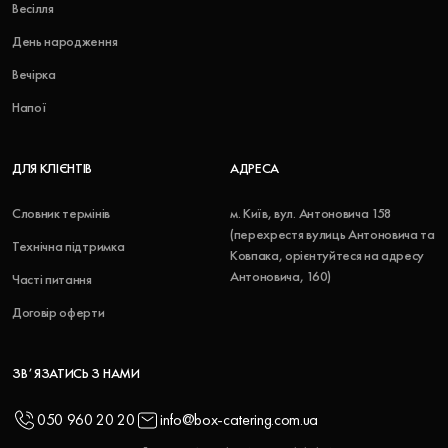
Весілля
День народження
Вечірка
Напої
ДЛЯ КЛІЄНТІВ
АДРЕСА
Словник термінів
м. Київ, вул. Антоновича 158
(перехрестя вулиць Антоновича та
Технічна підтримка
Ковпака, орієнтуйтеся на адресу
Антоновича, 160)
Часті питання
Договір оферти
ЗВʼЯЗАТИСЬ З НАМИ
050 960 20 20
info@box-catering.com.ua