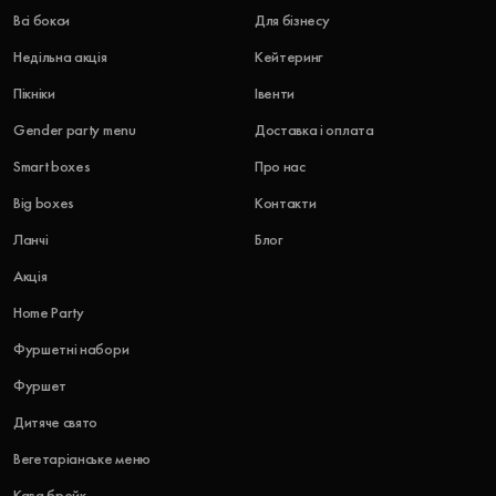
Всі бокси
Для бізнесу
Недільна акція
Кейтеринг
Пікніки
Івенти
Gender party menu
Доставка і оплата
Smart boxes
Про нас
Big boxes
Контакти
Ланчі
Блог
Акція
Home Party
Фуршетні набори
Фуршет
Дитяче свято
Вегетаріанське меню
Кава брейк