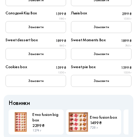
Замовити
Замовити
4
6
Солодкий Кіш Box
Львів box
1599 ₴
2199 ₴
1180 г
1530 г
Замовити
Замовити
6
6
Sweet dessert box
Sweet Moments Box
1899 ₴
1899 ₴
Популярне
840 г
760 г
Замовити
Замовити
6
6
Cookies box
Sweet pie box
1599 ₴
1599 ₴
1350 г
1328 г
Замовити
Замовити
Новинки
Етно fusion big
Етно fusion box
box
1499 ₴
2299 ₴
728 г
1274 г