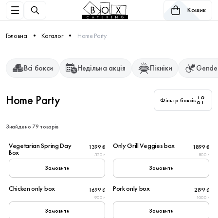
Кошик
Головна
Каталог
Home Party
Всі бокси
Недільна акція
Пікніки
Gender
Home Party
Фільтр боксів
Знайдено 79 товарів
6
6
Vegetarian Spring Day
Only Grill Veggies box
1399 ₴
1899 ₴
Вегетаріанське
Box
520 г
800 г
Замовити
Замовити
6
6
Chicken only box
Pork only box
1699 ₴
2199 ₴
900 г
1000 г
Замовити
Замовити
6
6