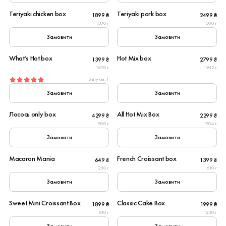
Teriyaki chicken box
Teriyaki pork box
1899 ₴
2499 ₴
1300 г
1300 г
Замовити
Замовити
6
6
What’s Hot box
Hot Mix box
1399 ₴
2799 ₴
Вегетаріанське
1670 г
1812 г
Відгуків: 1
Замовити
Замовити
6
6
Лосось only box
All Hot Mix Box
4299 ₴
2299 ₴
900 г
1904 г
Замовити
Замовити
10
Macaron Mania
French Croissant box
649 ₴
1399 ₴
Популярне
250 г
610 г
Замовити
Замовити
8
4
Sweet Mini Croissant Box
Classic Cake Box
1899 ₴
1999 ₴
New
810 г
1230 г