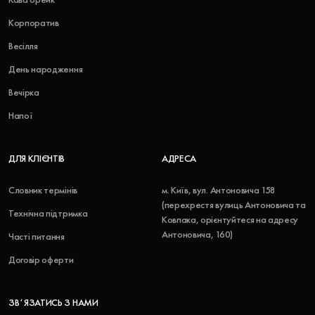
Корпоратив
Весілля
День народження
Вечірка
Напої
ДЛЯ КЛІЄНТІВ
АДРЕСА
Словник термінів
м. Київ, вул. Антоновича 158
(перехрестя вулиць Антоновича та
Технічна підтримка
Ковпака, орієнтуйтеся на адресу
Антоновича, 160)
Часті питання
Договір оферти
ЗВʼЯЗАТИСЬ З НАМИ