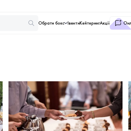
Обрати бокс
Івенти
Кейтеринг
Акції
Онл