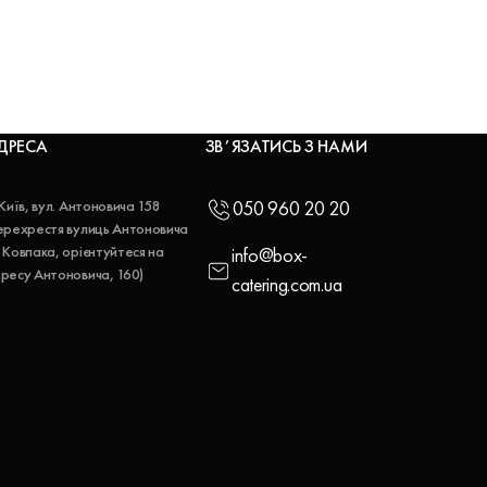
ДРЕСА
ЗВʼЯЗАТИСЬ З НАМИ
 Київ, вул. Антоновича 158
050 960 20 20
ерехрестя вулиць Антоновича
 Ковпака, орієнтуйтеся на
info@box-
ресу Антоновича, 160)
catering.com.ua