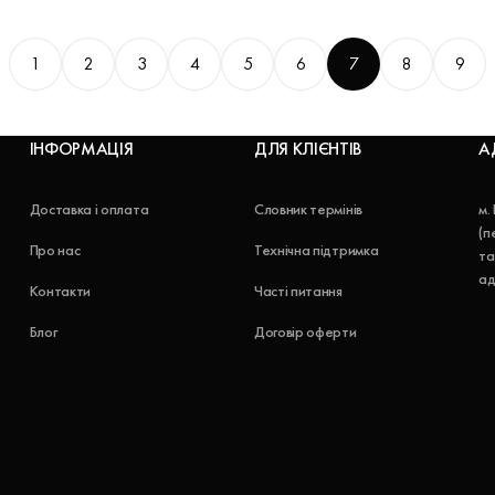
1
2
3
4
5
6
7
8
9
ІНФОРМАЦІЯ
ДЛЯ КЛІЄНТІВ
А
Доставка і оплата
Словник термінів
м.
(п
Про нас
Технічна підтримка
та
ад
Контакти
Часті питання
Блог
Договір оферти